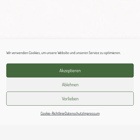
Wir verwenden Cookies, um unsere Website und unseren Service zu optimieren.
Akzeptieren
Ablehnen
Vorlieben
Cookie-Richtlinie
Datenschutz
Impressum
Bad Rothenfelde
Wiekstraße 4