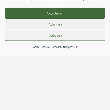
Akzeptieren
Ablehnen
Vorlieben
Wellendorf
Cookie-Richtlinie
Datenschutz
Impressum
Barbarastraße 4
49176 Hilter-Wellendorf
Tel.: 05409 330
Fax: 05409 980022
St.
Barbara-
Wellendorf@
bistum-
os.
de