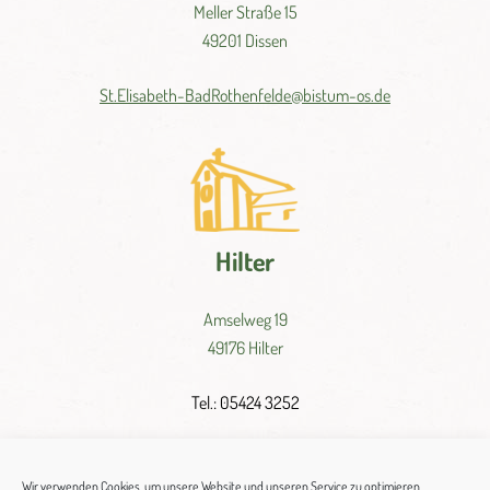
Meller Straße 15
49201 Dissen
St.
Elisabeth-
BadRothenfelde@
bistum-
os.de
Hilter
Amselweg 19
49176 Hilter
Tel.: 05424 3252
St.
Josef-
Hilter@
bistum-
os.
de
Wir verwenden Cookies, um unsere Website und unseren Service zu optimieren.