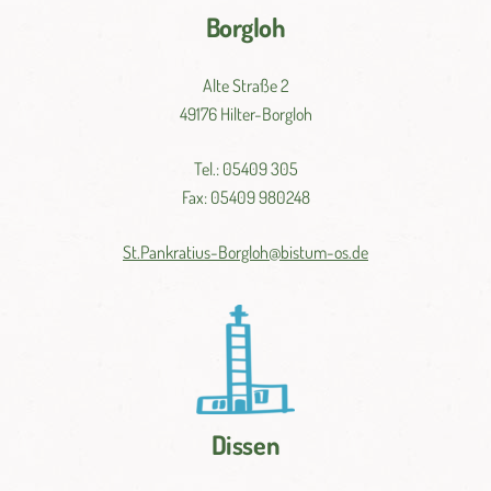
Borgloh
Alte Straße 2
49176 Hilter-Borgloh
Tel.: 05409 305
Fax: 05409 980248
St.
Pankratius-
Borgloh@
bistum-
os.
de
Dissen