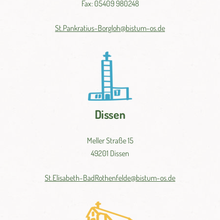
Fax: 05409 980248
St.
Pankratius-
Borgloh@
bistum-
os.
de
Dissen
Meller Straße 15
49201 Dissen
St.
Elisabeth-
BadRothenfelde@
bistum-
os.de