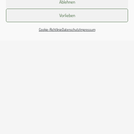
Ablehnen
Barbarastraße 4
Vorlieben
49176 Hilter-Wellendorf
Cookie-Richtlinie
Datenschutz
Impressum
Tel.: 05409 330
Fax: 05409 980022
St.
Barbara-
Wellendorf@
bistum-
os.
de
© 2021 Katholische Pfarreiengemeinschaft a.T.W.