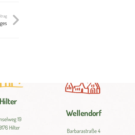
itrag
ges
Hilter
Wellendorf
selweg 19
9176 Hilter
Barbarastraße 4