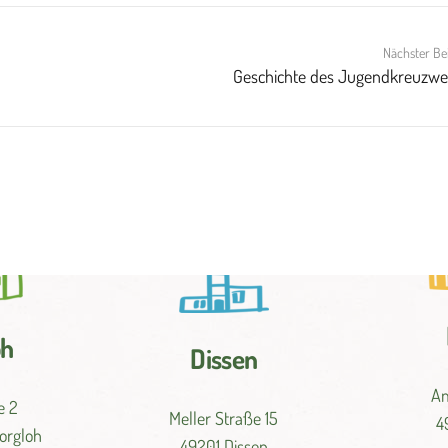
Nächster Be
Geschichte des Jugendkreuzwe
oh
Dissen
Am
e 2
Meller Straße 15
4
Borgloh
49201 Dissen