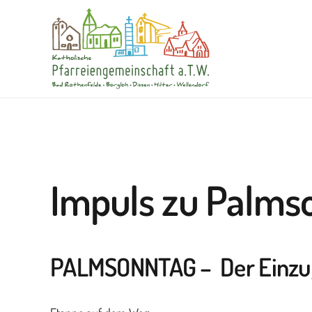
Impuls zu Palms
P
ALMSONNTAG
–
Der
Einzu