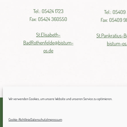
Tel.: 05424 1723
Tel.: 05409
Fax: 05424 360550
Fax: 05409 
St.
Elisabeth-
St.
Pankratius-
B
BadRothenfelde@
bistum-
bistum-
os
os.de
Wir verwenden Cookies, um unsere Website und unseren Service zu optimieren.
© 2021 Katholische Pfarreiengemeinschaft a.T.W.
Cookie-Richtlinie
Datenschutz
Impressum