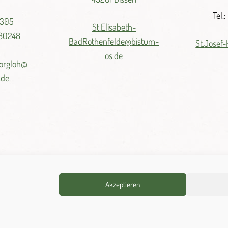
Tel.
 305
St.
Elisabeth-
980248
BadRothenfelde@
bistum-
St.
Josef-
os.de
orgloh@
.
de
Akzeptieren