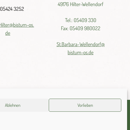
49176 Hilter-Wellendorf
: 05424 3252
Tel.: 05409 330
Hilter@
bistum-
os.
Fax: 05409 980022
de
St.
Barbara-
Wellendorf@
bistum-
os.
de
Ablehnen
Vorlieben
Impressum
Datenschutz
Cookie-Richtlinie (EU)