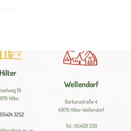
Hilter
Wellendorf
selweg 19
9176 Hilter
Barbarastraße 4
49176 Hilter-Wellendorf
: 05424 3252
Tel.: 05409 330
Hilter@
bistum-
os.