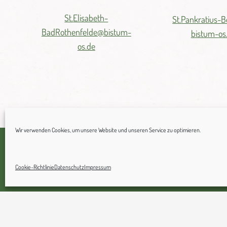
St.
Elisabeth-
St.
Pankratius-
B
BadRothenfelde@
bistum-
bistum-
os
os.de
Wir verwenden Cookies, um unsere Website und unseren Service zu optimieren.
© 2021 Katholische Pfarreiengemeinschaft a.T.W.
Cookie-Richtlinie
Datenschutz
Impressum