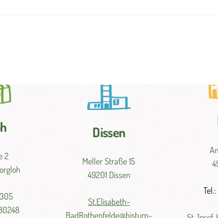
oh
Dissen
Am
e 2
Meller Straße 15
4
Borgloh
49201 Dissen
Tel.
 305
St.
Elisabeth-
980248
BadRothenfelde@
bistum-
St.
Josef-