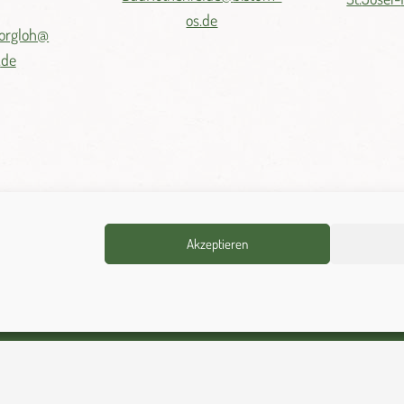
os.de
orgloh@
.
de
Akzeptieren