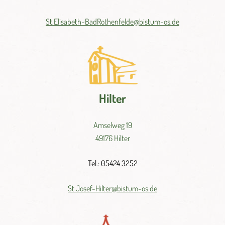
St.
Elisabeth-
BadRothenfelde@
bistum-
os.de
Hilter
Amselweg 19
49176 Hilter
Tel.: 05424 3252
St.
Josef-
Hilter@
bistum-
os.
de