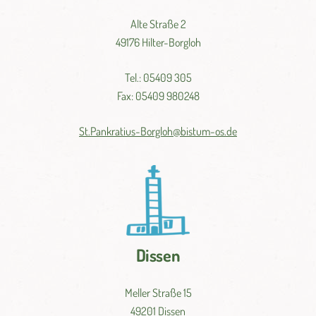
Alte Straße 2
49176 Hilter-Borgloh
Tel.: 05409 305
Fax: 05409 980248
St.
Pankratius-
Borgloh@
bistum-
os.
de
Dissen
Meller Straße 15
49201 Dissen