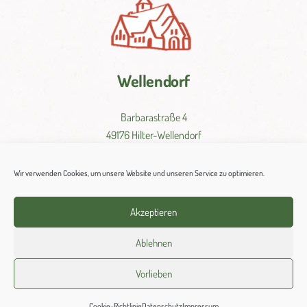
Wellendorf
Barbarastraße 4
49176 Hilter-Wellendorf
Tel.: 05409 330
Wir verwenden Cookies, um unsere Website und unseren Service zu optimieren.
Fax: 05409 980022
Akzeptieren
St.
Barbara-
Wellendorf@
bistum-
os.
de
Ablehnen
Vorlieben
Cookie-Richtlinie
Datenschutz
Impressum