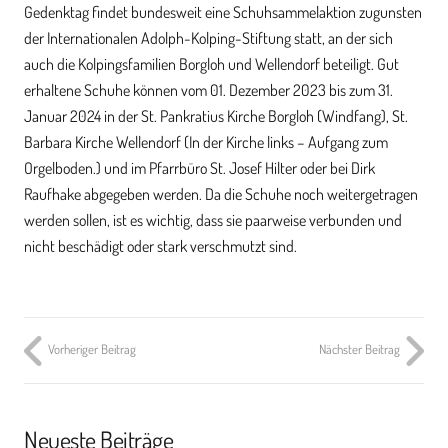
Gedenktag findet bundesweit eine Schuhsammelaktion zugunsten
der Internationalen Adolph-Kolping-Stiftung statt, an der sich
auch die
Kolpingsfamilien Borgloh
und
Wellendorf
b
eteiligt. Gut
erhaltene Schuhe können vom
01. Dezember 202
3
bis zum 31.
Januar 202
4
in der St. Pankratius Kirche Borgloh (Windfang), St.
Barbara Kirche Wellendorf (In der Kirche links – Aufgang zum
Orgelboden.) und im Pfarrbüro St. Josef Hilter oder bei Dirk
Raufhake abgegeben werden. Da die Schuhe noch weitergetragen
werden sollen, ist es wichtig, dass sie paarweise verbunden und
nicht beschädigt oder stark verschmutzt sind.
Vorheriger Beitrag
Nächster Beitrag
Neueste Beiträge