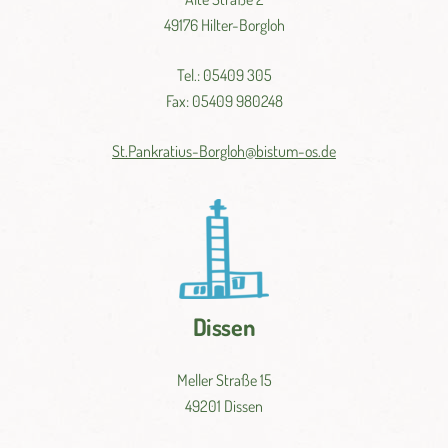
49176 Hilter-Borgloh
Tel.: 05409 305
Fax: 05409 980248
St.
Pankratius-
Borgloh@
bistum-
os.
de
Dissen
Meller Straße 15
49201 Dissen