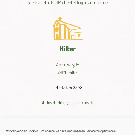
St.
Elisabeth-
BadRothenfelde@
bistum-
os.de
Hilter
Amselweg 19
49176 Hilter
Tel.: 05424 3252
St.
Josef-
Hilter@
bistum-
os.
de
Wir verwenden Cookies, um unsere Website und unseren Service zu optimieren.