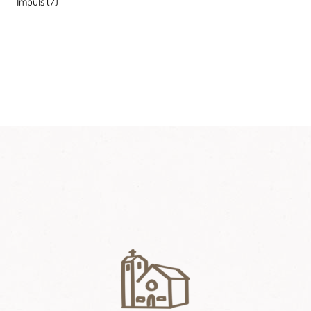
Impuls
(7)