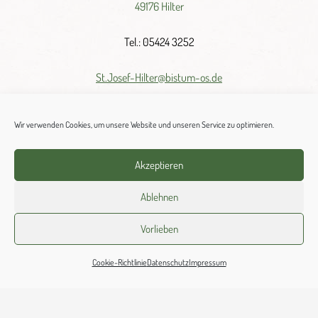
49176 Hilter
Tel.: 05424 3252
St.
Josef-
Hilter@
bistum-
os.
de
Wir verwenden Cookies, um unsere Website und unseren Service zu optimieren.
Akzeptieren
Ablehnen
Wellendorf
Vorlieben
Barbarastraße 4
Cookie-Richtlinie
Datenschutz
Impressum
49176 Hilter-Wellendorf
Tel.: 05409 330