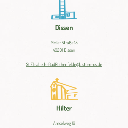
Dissen
Meller Straße 15
49201 Dissen
St.
Elisabeth-
BadRothenfelde@
bistum-
os.de
Hilter
Amselweg 19