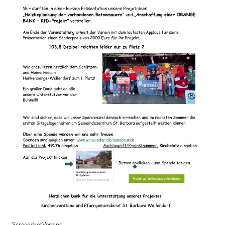
ScreenshotVereins