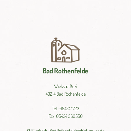
Bad Rothenfelde
Wiekstraße 4
49214 Bad Rothenfelde
Tel.: 05424 1723
Fax: 05424 360550
St.
Elisabeth-
BadRothenfelde@
bistum-
os.de