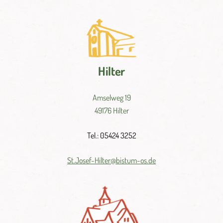
Hilter
Amselweg 19
49176 Hilter
Tel.: 05424 3252
St.
Josef-
Hilter@
bistum-
os.
de