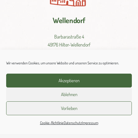
Wellendorf
Barbarastraße 4
49176 Hilter-Wellendorf
Tel.: 05409 330
Wir verwenden Cookies, um unsere Website und unseren Service zu optimieren.
Fax: 05409 980022
Akzeptieren
St.
Barbara-
Wellendorf@
bistum-
os.
de
Ablehnen
Vorlieben
Cookie-Richtlinie
Datenschutz
Impressum