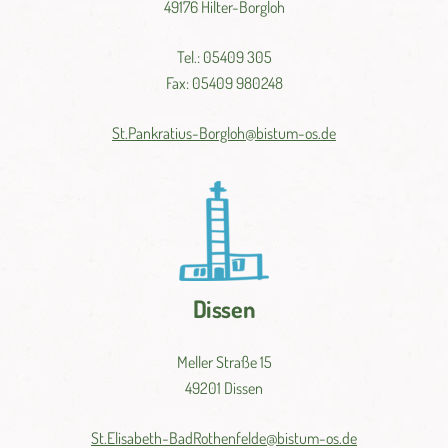
49176 Hilter-Borgloh
Tel.: 05409 305
Fax: 05409 980248
St.
Pankratius-
Borgloh@
bistum-
os.
de
Dissen
Meller Straße 15
49201 Dissen
St.
Elisabeth-
BadRothenfelde@
bistum-
os.de