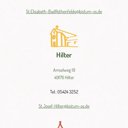
St.
Elisabeth-
BadRothenfelde@
bistum-
os.de
Hilter
Amselweg 19
49176 Hilter
Tel.: 05424 3252
St.
Josef-
Hilter@
bistum-
os.
de