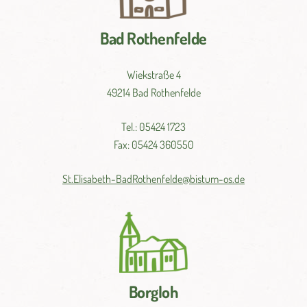
Bad Rothenfelde
Wiekstraße 4
49214 Bad Rothenfelde
Tel.: 05424 1723
Fax: 05424 360550
St.
Elisabeth-
BadRothenfelde@
bistum-
os.de
Borgloh