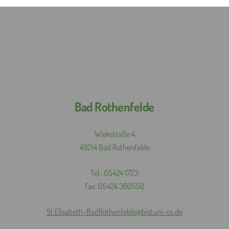
Bad Rothenfelde
Wiekstraße 4
49214 Bad Rothenfelde
Tel.: 05424 1723
Fax: 05424 360550
St.
Elisabeth-
BadRothenfelde@
bistum-
os.de