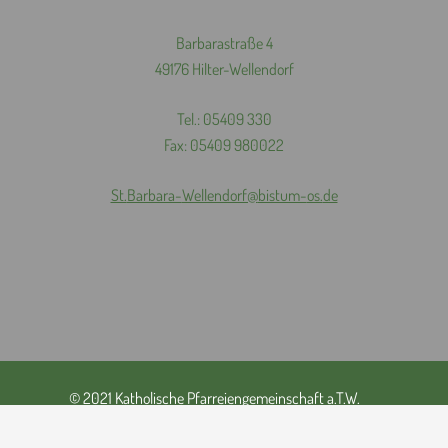
Barbarastraße 4
49176 Hilter-Wellendorf
Tel.: 05409 330
Fax: 05409 980022
St.
Barbara-
Wellendorf@
bistum-
os.
de
© 2021 Katholische Pfarreiengemeinschaft a.T.W.
Impressum