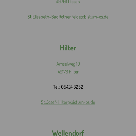
49201 Dissen
St.
Elisabeth-
BadRothenfelde@
bistum-
os.de
Hilter
Amselweg 19
49176 Hilter
Tel.: 05424 3252
St.
Josef-
Hilter@
bistum-
os.
de
Wellendorf