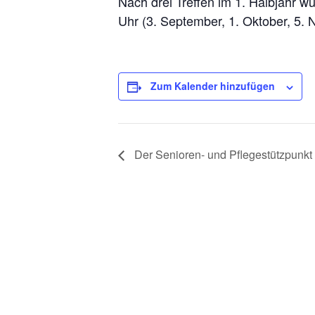
Nach drei Treffen im 1. Halbjahr 
Uhr (3. September, 1. Oktober, 5.
Bad Rothenfelde
Borgl
Wiekstraße 4
Alte Straß
Zum Kalender hinzufügen
49214 Bad Rothenfelde
49176 Hilter-
Tel.: 05424 1723
Tel.: 05409
Fax: 05424 360550
Der Senioren- und Pflegestützpunkt 
Fax: 05409 
St.
Elisabeth-
St.
Pankratius-
B
BadRothenfelde@
bistum-
bistum-
os
os.de