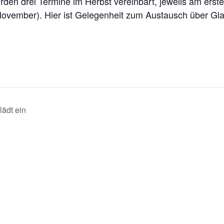
wurden drei Termine im Herbst vereinbart, jeweils am er
 November). Hier ist Gelegenheit zum Austausch über G
oh
Am
Dissen
4
e 2
Meller Straße 15
Tel.
Borgloh
49201 Dissen
St.
Josef-
 305
St.
Elisabeth-
lädt ein
980248
BadRothenfelde@
bistum-
os.de
orgloh@
.
de