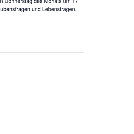
sten Donnerstag des Monats um 17
laubensfragen und Lebensfragen.
selweg 19
Wellendorf
9176 Hilter
: 05424 3252
Barbarastraße 4
49176 Hilter-Wellendorf
Hilter@
bistum-
os.
de
Tel.: 05409 330
Fax: 05409 980022
St.
Barbara-
Wellendorf@
bistum-
os.
de