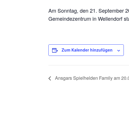
Am Sonntag, den 21. September 202
Bad Rothenfelde
Borgl
Gemeindezentrum in Wellendorf sta
Wiekstraße 4
Alte Straß
49214 Bad Rothenfelde
49176 Hilter-
Zum Kalender hinzufügen
Tel.: 05424 1723
Tel.: 05409
Fax: 05424 360550
Fax: 05409 
Ansgars Spielhelden Family am 20.
St.
Elisabeth-
St.
Pankratius-
B
BadRothenfelde@
bistum-
bistum-
os
os.de