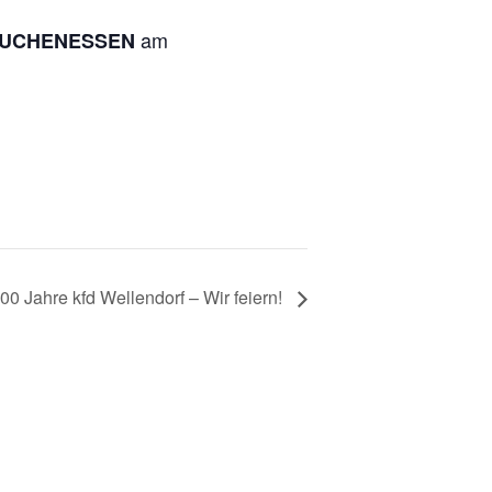
am
UCHENESSEN
Hilter
Wellendorf
selweg 19
Barbarastraße 4
9176 Hilter
49176 Hilter-Wellendorf
: 05424 3252
Tel.: 05409 330
Fax: 05409 980022
Hilter@
bistum-
os.
00 Jahre kfd Wellendorf – Wir feiern!
de
St.
Barbara-
Wellendorf@
bistum-
os.
de