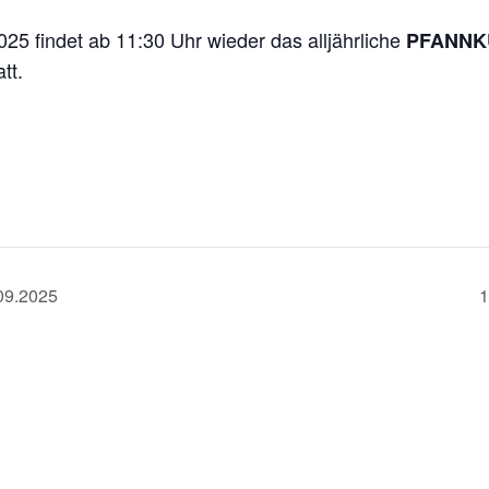
5 findet ab 11:30 Uhr wieder das alljährliche
PFANNK
oh
Dissen
tt.
e 2
Meller Straße 15
Am
Borgloh
49201 Dissen
4
 305
St.
Elisabeth-
Tel.
980248
BadRothenfelde@
bistum-
St.
Josef-
os.de
09.2025
1
orgloh@
.
de