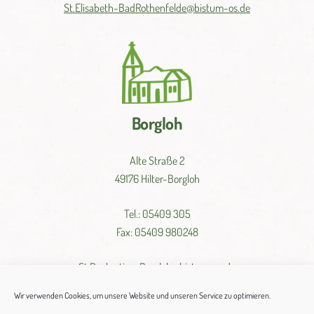
St.
Elisabeth-
BadRothenfelde@
bistum-
os.de
Borgloh
Alte Straße 2
49176 Hilter-Borgloh
Tel.: 05409 305
Fax: 05409 980248
St.
Pankratius-
Borgloh@
bistum-
os.
de
Wir verwenden Cookies, um unsere Website und unseren Service zu optimieren.