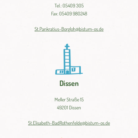
Tel.: 05409 305
Fax: 05409 980248
St.
Pankratius-
Borgloh@
bistum-
os.
de
Dissen
Meller Straße 15
49201 Dissen
St.
Elisabeth-
BadRothenfelde@
bistum-
os.de