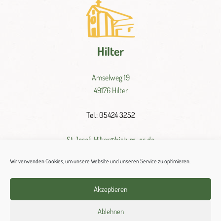
Hilter
Amselweg 19
49176 Hilter
Tel.: 05424 3252
St.
Josef-
Hilter@
bistum-
os.
de
Wir verwenden Cookies, um unsere Website und unseren Service zu optimieren.
Akzeptieren
Ablehnen