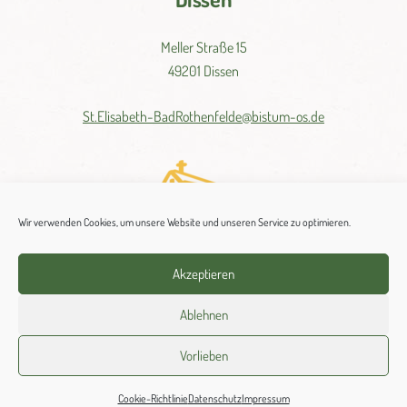
Meller Straße 15
49201 Dissen
St.
Elisabeth-
BadRothenfelde@
bistum-
os.de
Wir verwenden Cookies, um unsere Website und unseren Service zu optimieren.
Hilter
Akzeptieren
Amselweg 19
Ablehnen
49176 Hilter
Vorlieben
Tel.: 05424 3252
Cookie-Richtlinie
Datenschutz
Impressum