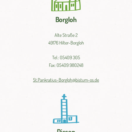
Borgloh
Alte Straße 2
49176 Hilter-Borgloh
Tel.: 05409 305
Fax: 05409 980248
St.
Pankratius-
Borgloh@
bistum-
os.
de
Dissen